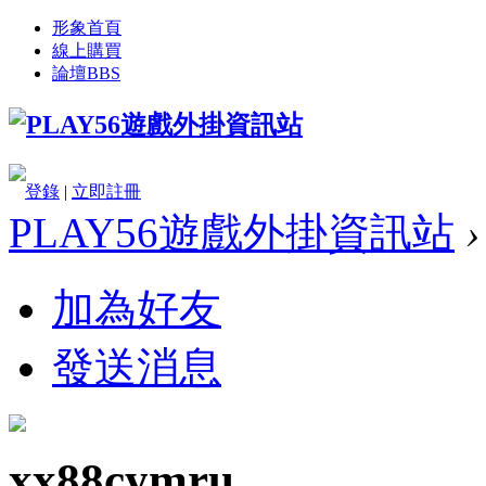
形象首頁
線上購買
論壇
BBS
登錄
|
立即註冊
PLAY56遊戲外掛資訊站
›
加為好友
發送消息
xx88cymru