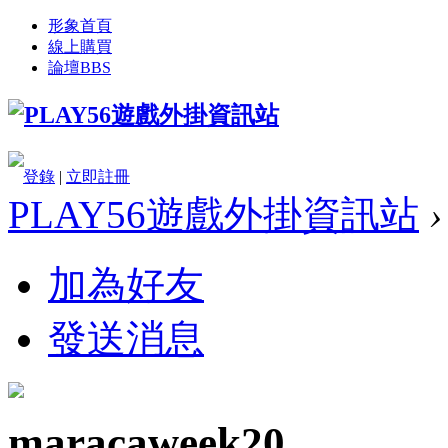
形象首頁
線上購買
論壇
BBS
登錄
|
立即註冊
PLAY56遊戲外掛資訊站
›
加為好友
發送消息
maracaweek20