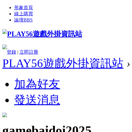
形象首頁
線上購買
論壇
BBS
登錄
|
立即註冊
PLAY56遊戲外掛資訊站
›
加為好友
發送消息
gamebaidoi2025