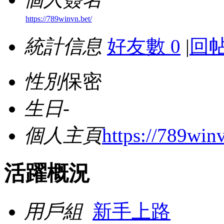
https://789winvn.bet/
統計信息
好友數 0
|
回帖
性別
保密
生日
-
個人主頁
https://789winv
活躍概況
用戶組
新手上路