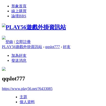
形象首頁
線上購買
論壇
BBS
登錄
|
立即註冊
PLAY56遊戲外掛資訊站
›
qqslot777
›
好友
加為好友
發送消息
qqslot777
https://www.play56.net/?6433085
主題
個人資料