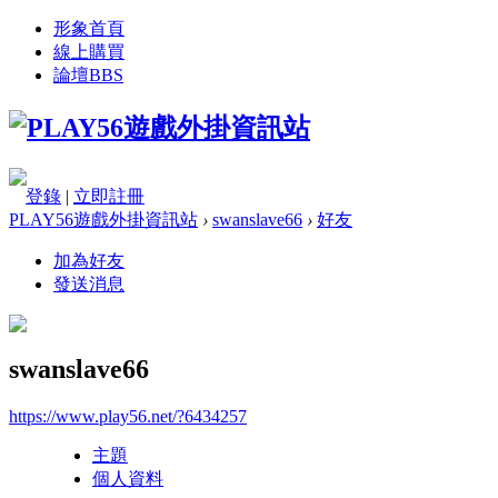
形象首頁
線上購買
論壇
BBS
登錄
|
立即註冊
PLAY56遊戲外掛資訊站
›
swanslave66
›
好友
加為好友
發送消息
swanslave66
https://www.play56.net/?6434257
主題
個人資料