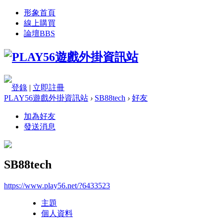
形象首頁
線上購買
論壇
BBS
登錄
|
立即註冊
PLAY56遊戲外掛資訊站
›
SB88tech
›
好友
加為好友
發送消息
SB88tech
https://www.play56.net/?6433523
主題
個人資料