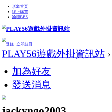
形象首頁
線上購買
論壇
BBS
登錄
|
立即註冊
PLAY56遊戲外掛資訊站
›
加為好友
發送消息
jackyngo2003