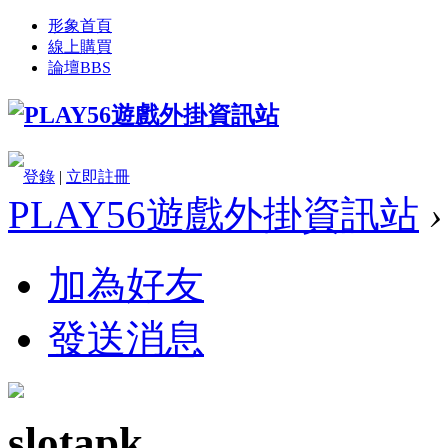
形象首頁
線上購買
論壇
BBS
登錄
|
立即註冊
PLAY56遊戲外掛資訊站
›
加為好友
發送消息
slotapk