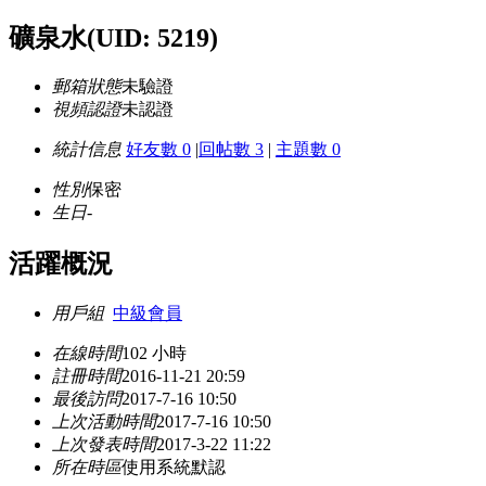
礦泉水
(UID: 5219)
郵箱狀態
未驗證
視頻認證
未認證
統計信息
好友數 0
|
回帖數 3
|
主題數 0
性別
保密
生日
-
活躍概況
用戶組
中級會員
在線時間
102 小時
註冊時間
2016-11-21 20:59
最後訪問
2017-7-16 10:50
上次活動時間
2017-7-16 10:50
上次發表時間
2017-3-22 11:22
所在時區
使用系統默認