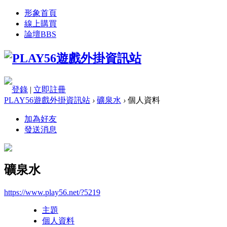
形象首頁
線上購買
論壇
BBS
登錄
|
立即註冊
PLAY56遊戲外掛資訊站
›
礦泉水
›
個人資料
加為好友
發送消息
礦泉水
https://www.play56.net/?5219
主題
個人資料