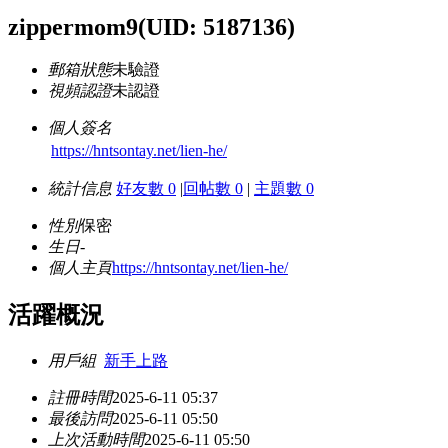
zippermom9
(UID: 5187136)
郵箱狀態
未驗證
視頻認證
未認證
個人簽名
https://hntsontay.net/lien-he/
統計信息
好友數 0
|
回帖數 0
|
主題數 0
性別
保密
生日
-
個人主頁
https://hntsontay.net/lien-he/
活躍概況
用戶組
新手上路
註冊時間
2025-6-11 05:37
最後訪問
2025-6-11 05:50
上次活動時間
2025-6-11 05:50