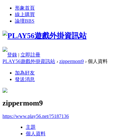
形象首頁
線上購買
論壇
BBS
登錄
|
立即註冊
PLAY56遊戲外掛資訊站
›
zippermom9
›
個人資料
加為好友
發送消息
zippermom9
https://www.play56.net/?5187136
主題
個人資料