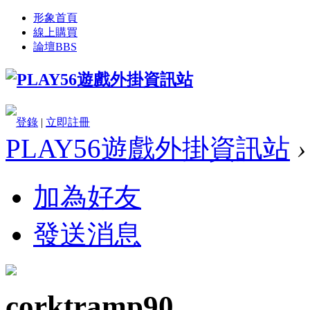
形象首頁
線上購買
論壇
BBS
登錄
|
立即註冊
PLAY56遊戲外掛資訊站
›
加為好友
發送消息
corktramp90