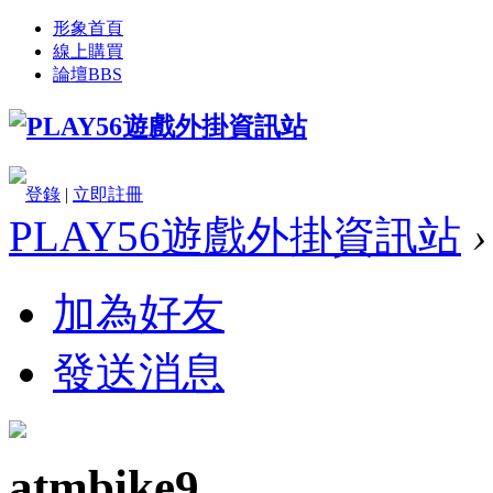
形象首頁
線上購買
論壇
BBS
登錄
|
立即註冊
PLAY56遊戲外掛資訊站
›
加為好友
發送消息
atmbike9