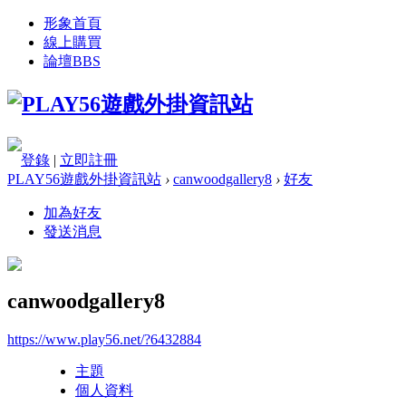
形象首頁
線上購買
論壇
BBS
登錄
|
立即註冊
PLAY56遊戲外掛資訊站
›
canwoodgallery8
›
好友
加為好友
發送消息
canwoodgallery8
https://www.play56.net/?6432884
主題
個人資料