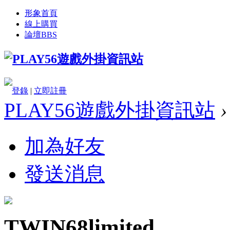
形象首頁
線上購買
論壇
BBS
登錄
|
立即註冊
PLAY56遊戲外掛資訊站
›
加為好友
發送消息
TWIN68limited