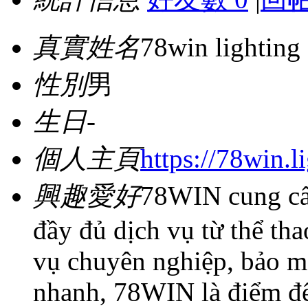
真實姓名
78win lighting
性別
男
生日
-
個人主頁
https://78win.l
興趣愛好
78WIN cung cấp
đầy đủ dịch vụ từ thể tha
vụ chuyên nghiệp, bảo mậ
nhanh, 78WIN là điểm đế