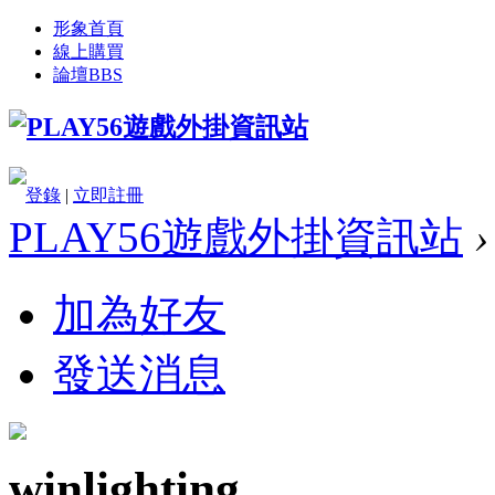
形象首頁
線上購買
論壇
BBS
登錄
|
立即註冊
PLAY56遊戲外掛資訊站
›
加為好友
發送消息
winlighting