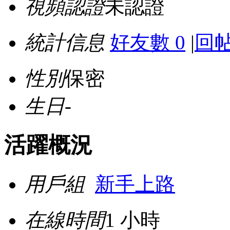
視頻認證
未認證
統計信息
好友數 0
|
回帖
性別
保密
生日
-
活躍概況
用戶組
新手上路
在線時間
1 小時