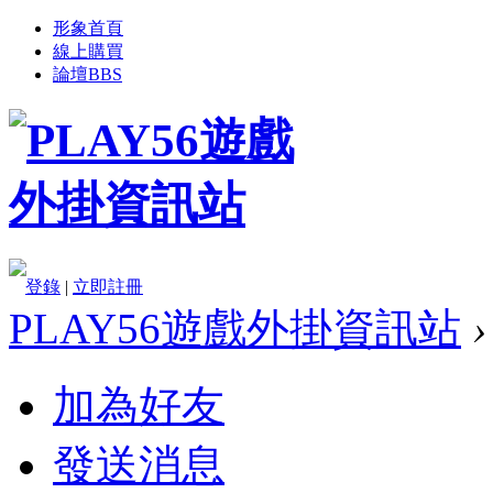
形象首頁
線上購買
論壇
BBS
登錄
|
立即註冊
PLAY56遊戲外掛資訊站
›
加為好友
發送消息