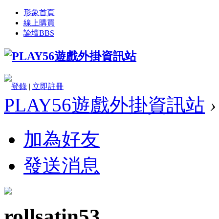
形象首頁
線上購買
論壇
BBS
登錄
|
立即註冊
PLAY56遊戲外掛資訊站
›
加為好友
發送消息
rollsatin53