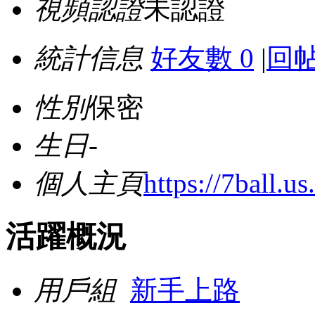
視頻認證
未認證
統計信息
好友數 0
|
回帖
性別
保密
生日
-
個人主頁
https://7ball.u
活躍概況
用戶組
新手上路