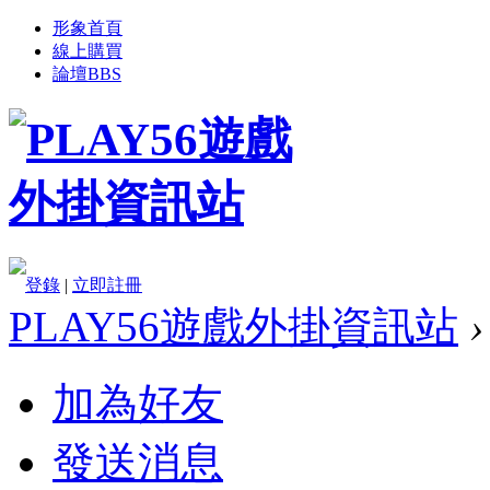
形象首頁
線上購買
論壇
BBS
登錄
|
立即註冊
PLAY56遊戲外掛資訊站
›
加為好友
發送消息