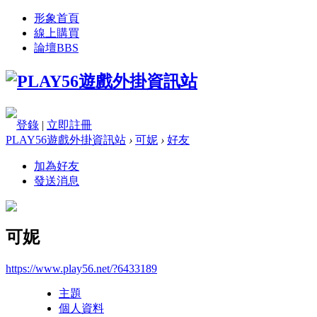
形象首頁
線上購買
論壇
BBS
登錄
|
立即註冊
PLAY56遊戲外掛資訊站
›
可妮
›
好友
加為好友
發送消息
可妮
https://www.play56.net/?6433189
主題
個人資料