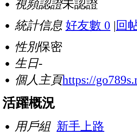
視頻認證
未認證
統計信息
好友數 0
|
回帖
性別
保密
生日
-
個人主頁
https://go789s
活躍概況
用戶組
新手上路