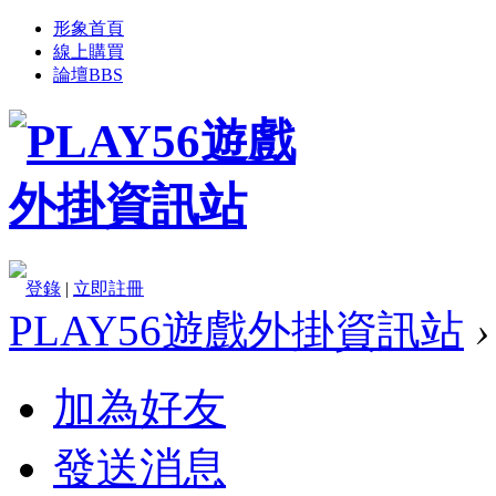
形象首頁
線上購買
論壇
BBS
登錄
|
立即註冊
PLAY56遊戲外掛資訊站
›
加為好友
發送消息