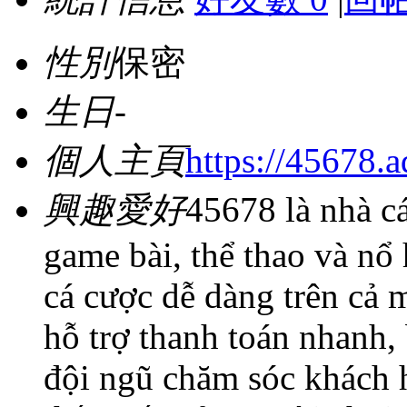
性別
保密
生日
-
個人主頁
https://45678.a
興趣愛好
45678 là nhà c
game bài, thể thao và nổ
cá cược dễ dàng trên cả m
hỗ trợ thanh toán nhanh, 
đội ngũ chăm sóc khách 