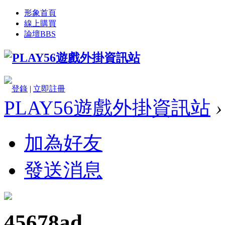
形象首頁
線上購買
論壇
BBS
登錄
|
立即註冊
PLAY56遊戲外掛資訊站
›
加為好友
發送消息
45678ad