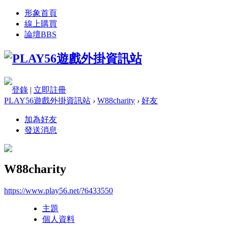
形象首頁
線上購買
論壇
BBS
登錄
|
立即註冊
PLAY56遊戲外掛資訊站
›
W88charity
›
好友
加為好友
發送消息
W88charity
https://www.play56.net/?6433550
主題
個人資料