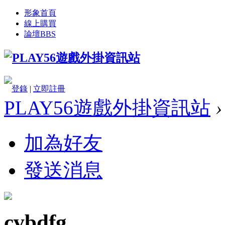
形象首頁
線上購買
論壇
BBS
登錄
|
立即註冊
PLAY56遊戲外掛資訊站
›
加為好友
發送消息
cvbdfg