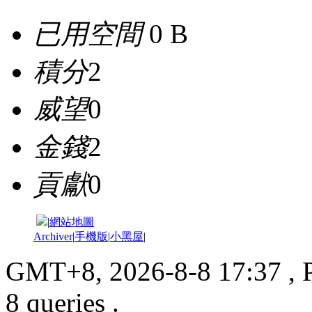
已用空間
0 B
積分
2
威望
0
金錢
2
貢獻
0
|
網站地圖
Archiver
|
手機版
|
小黑屋
|
GMT+8, 2026-8-8 17:37
, 
8 queries .