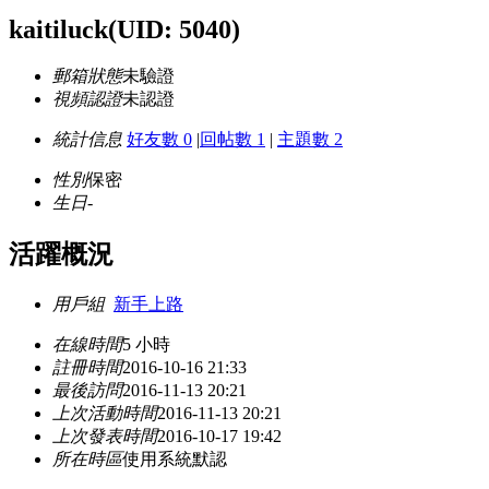
kaitiluck
(UID: 5040)
郵箱狀態
未驗證
視頻認證
未認證
統計信息
好友數 0
|
回帖數 1
|
主題數 2
性別
保密
生日
-
活躍概況
用戶組
新手上路
在線時間
5 小時
註冊時間
2016-10-16 21:33
最後訪問
2016-11-13 20:21
上次活動時間
2016-11-13 20:21
上次發表時間
2016-10-17 19:42
所在時區
使用系統默認