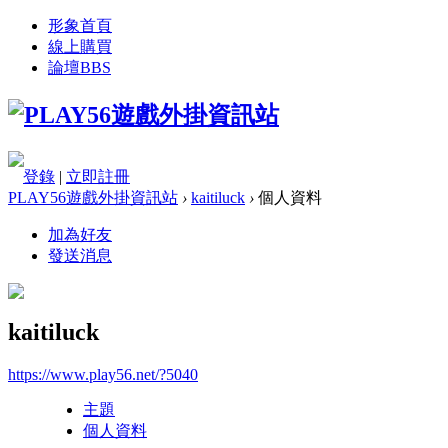
形象首頁
線上購買
論壇
BBS
登錄
|
立即註冊
PLAY56遊戲外掛資訊站
›
kaitiluck
›
個人資料
加為好友
發送消息
kaitiluck
https://www.play56.net/?5040
主題
個人資料