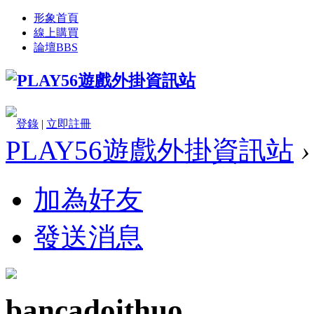
形象首頁
線上購買
論壇
BBS
登錄
|
立即註冊
PLAY56遊戲外掛資訊站
›
加為好友
發送消息
bancadoithuo