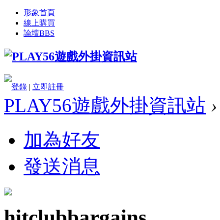
形象首頁
線上購買
論壇
BBS
登錄
|
立即註冊
PLAY56遊戲外掛資訊站
›
加為好友
發送消息
hitclubbargains