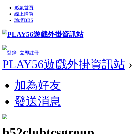
形象首頁
線上購買
論壇
BBS
登錄
|
立即註冊
PLAY56遊戲外掛資訊站
›
加為好友
發送消息
b52clubtcsgroup