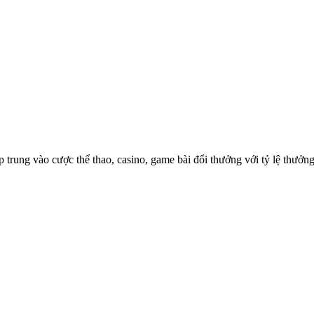
p trung vào cược thể thao, casino, game bài đổi thưởng với tỷ lệ thưởn