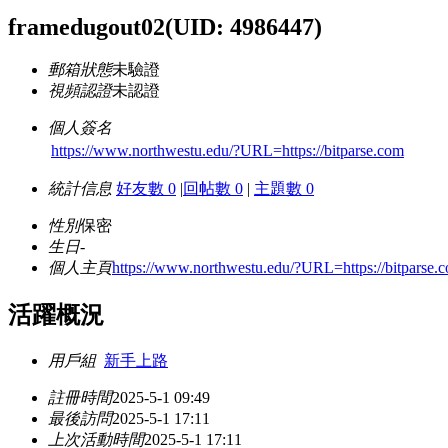
framedugout02
(UID: 4986447)
郵箱狀態
未驗證
視頻認證
未認證
個人簽名
https://www.northwestu.edu/?URL=https://bitparse.com
統計信息
好友數 0
|
回帖數 0
|
主題數 0
性別
保密
生日
-
個人主頁
https://www.northwestu.edu/?URL=https://bitparse.
活躍概況
用戶組
新手上路
註冊時間
2025-5-1 09:49
最後訪問
2025-5-1 17:11
上次活動時間
2025-5-1 17:11