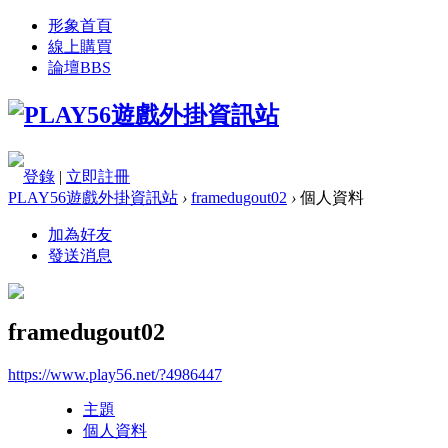
形象首頁
線上購買
論壇
BBS
登錄
|
立即註冊
PLAY56遊戲外掛資訊站
›
framedugout02
›
個人資料
加為好友
發送消息
framedugout02
https://www.play56.net/?4986447
主題
個人資料