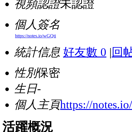
視頻認證
未認證
個人簽名
https://notes.io/wGQti
統計信息
好友數 0
|
回帖
性別
保密
生日
-
個人主頁
https://notes.i
活躍概況