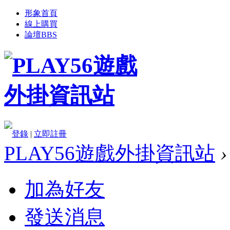
形象首頁
線上購買
論壇
BBS
登錄
|
立即註冊
PLAY56遊戲外掛資訊站
›
加為好友
發送消息