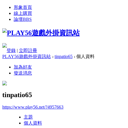
形象首頁
線上購買
論壇
BBS
登錄
|
立即註冊
PLAY56遊戲外掛資訊站
›
tinpatio65
›
個人資料
加為好友
發送消息
tinpatio65
https://www.play56.net/?4957663
主題
個人資料