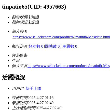
tinpatio65
(UID: 4957663)
郵箱狀態
未驗證
視頻認證
未認證
個人簽名
https://www.selleckchem.com/products/Imatinib-Mesylate.html
統計信息
好友數 0
|
回帖數 0
|
主題數 0
性別
保密
生日
-
個人主頁
https://www.selleckchem.com/products/Imatinib-Mes
活躍概況
用戶組
新手上路
註冊時間
2025-4-27 01:16
最後訪問
2025-4-27 02:40
上次活動時間
2025-4-27 02:40