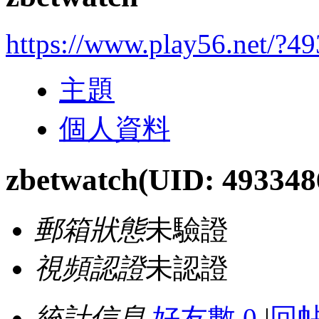
https://www.play56.net/?4
主題
個人資料
zbetwatch
(UID: 493348
郵箱狀態
未驗證
視頻認證
未認證
統計信息
好友數 0
|
回帖