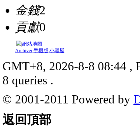
金錢
2
貢獻
0
|
網站地圖
Archiver
|
手機版
|
小黑屋
|
GMT+8, 2026-8-8 08:44
, 
8 queries .
© 2001-2011 Powered by
D
返回頂部