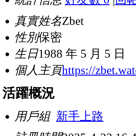
真實姓名
Zbet
性別
保密
生日
1988 年 5 月 5 日
個人主頁
https://zbet.wat
活躍概況
用戶組
新手上路