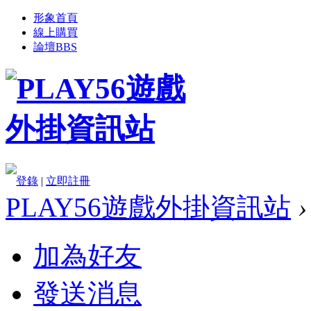
形象首頁
線上購買
論壇
BBS
登錄
|
立即註冊
PLAY56遊戲外掛資訊站
›
加為好友
發送消息