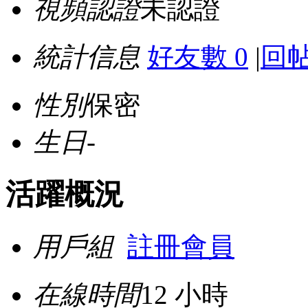
視頻認證
未認證
統計信息
好友數 0
|
回帖
性別
保密
生日
-
活躍概況
用戶組
註冊會員
在線時間
12 小時