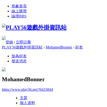
形象首頁
線上購買
論壇
BBS
登錄
|
立即註冊
PLAY56遊戲外掛資訊站
›
MohamedBonner
›
好友
加為好友
發送消息
MohamedBonner
https://www.play56.net/?6433844
主題
個人資料