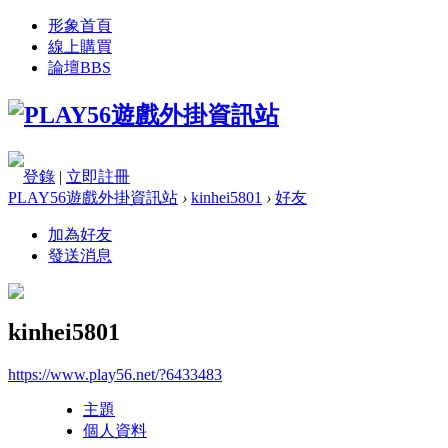
形象首頁
線上購買
論壇
BBS
登錄
|
立即註冊
PLAY56遊戲外掛資訊站
›
kinhei5801
›
好友
加為好友
發送消息
kinhei5801
https://www.play56.net/?6433483
主題
個人資料