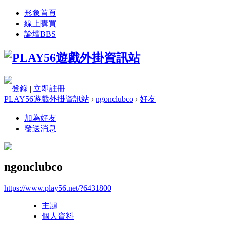
形象首頁
線上購買
論壇
BBS
登錄
|
立即註冊
PLAY56遊戲外掛資訊站
›
ngonclubco
›
好友
加為好友
發送消息
ngonclubco
https://www.play56.net/?6431800
主題
個人資料