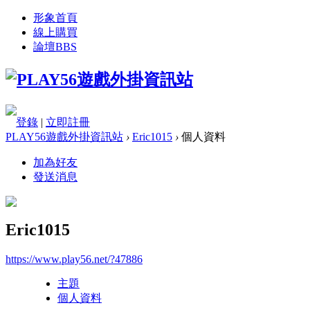
形象首頁
線上購買
論壇
BBS
登錄
|
立即註冊
PLAY56遊戲外掛資訊站
›
Eric1015
›
個人資料
加為好友
發送消息
Eric1015
https://www.play56.net/?47886
主題
個人資料