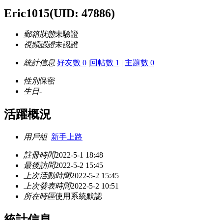
Eric1015
(UID: 47886)
郵箱狀態
未驗證
視頻認證
未認證
統計信息
好友數 0
|
回帖數 1
|
主題數 0
性別
保密
生日
-
活躍概況
用戶組
新手上路
註冊時間
2022-5-1 18:48
最後訪問
2022-5-2 15:45
上次活動時間
2022-5-2 15:45
上次發表時間
2022-5-2 10:51
所在時區
使用系統默認
統計信息