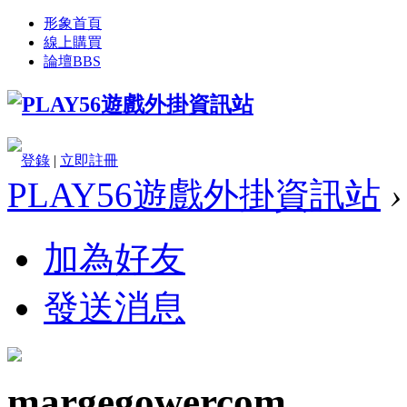
形象首頁
線上購買
論壇
BBS
登錄
|
立即註冊
PLAY56遊戲外掛資訊站
›
加為好友
發送消息
margegowercom