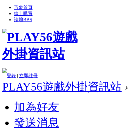
形象首頁
線上購買
論壇
BBS
登錄
|
立即註冊
PLAY56遊戲外掛資訊站
›
加為好友
發送消息