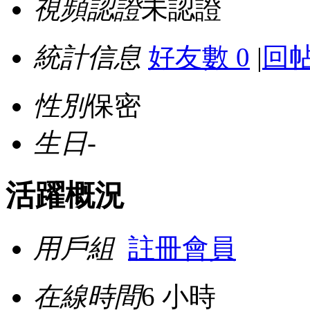
視頻認證
未認證
統計信息
好友數 0
|
回帖
性別
保密
生日
-
活躍概況
用戶組
註冊會員
在線時間
6 小時