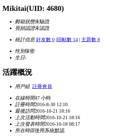
Mikitai
(UID: 4680)
郵箱狀態
未驗證
視頻認證
未認證
統計信息
好友數 0
|
回帖數 14
|
主題數 8
性別
保密
生日
-
活躍概況
用戶組
註冊會員
在線時間
47 小時
註冊時間
2016-8-30 12:10
最後訪問
2016-10-21 18:16
上次活動時間
2016-10-21 18:16
上次發表時間
2016-10-18 08:17
所在時區
使用系統默認