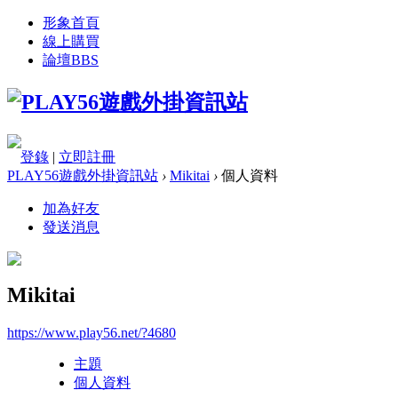
形象首頁
線上購買
論壇
BBS
登錄
|
立即註冊
PLAY56遊戲外掛資訊站
›
Mikitai
›
個人資料
加為好友
發送消息
Mikitai
https://www.play56.net/?4680
主題
個人資料