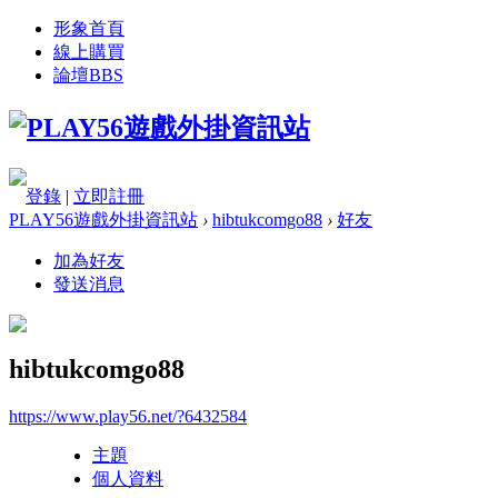
形象首頁
線上購買
論壇
BBS
登錄
|
立即註冊
PLAY56遊戲外掛資訊站
›
hibtukcomgo88
›
好友
加為好友
發送消息
hibtukcomgo88
https://www.play56.net/?6432584
主題
個人資料