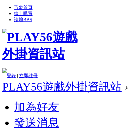
形象首頁
線上購買
論壇
BBS
登錄
|
立即註冊
PLAY56遊戲外掛資訊站
›
加為好友
發送消息