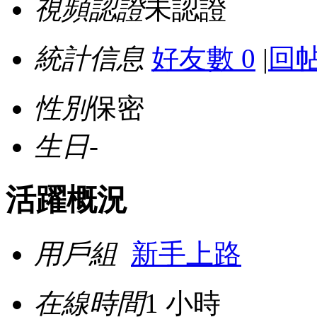
視頻認證
未認證
統計信息
好友數 0
|
回帖
性別
保密
生日
-
活躍概況
用戶組
新手上路
在線時間
1 小時