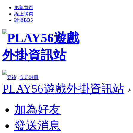
形象首頁
線上購買
論壇
BBS
登錄
|
立即註冊
PLAY56遊戲外掛資訊站
›
加為好友
發送消息