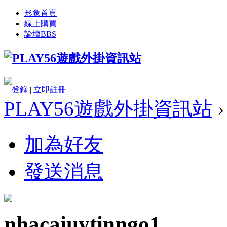
形象首頁
線上購買
論壇
BBS
登錄
|
立即註冊
PLAY56遊戲外掛資訊站
›
加為好友
發送消息
nhacaiuytinngo1