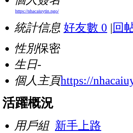
https://nhacaiuytin.ngo/
統計信息
好友數 0
|
回帖
性別
保密
生日
-
個人主頁
https://nhacaiu
活躍概況
用戶組
新手上路