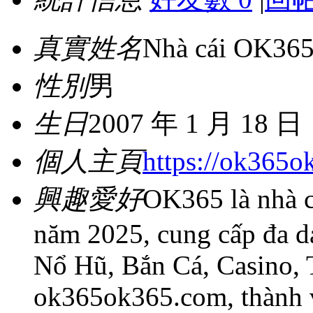
真實姓名
Nhà cái OK36
性別
男
生日
2007 年 1 月 18 日
個人主頁
https://ok365o
興趣愛好
OK365 là nhà c
năm 2025, cung cấp đa d
Nổ Hũ, Bắn Cá, Casino, 
ok365ok365.com, thành 