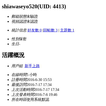
shiawaseyo520
(UID: 4413)
郵箱狀態
未驗證
視頻認證
未認證
統計信息
好友數 0
|
回帖數 3
|
主題數 1
性別
保密
生日
-
活躍概況
用戶組
新手上路
在線時間
5 小時
註冊時間
2016-6-30 15:53
最後訪問
2016-7-17 17:34
上次活動時間
2016-7-17 17:34
上次發表時間
2016-7-6 19:46
所在時區
使用系統默認