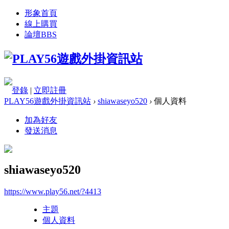
形象首頁
線上購買
論壇
BBS
登錄
|
立即註冊
PLAY56遊戲外掛資訊站
›
shiawaseyo520
›
個人資料
加為好友
發送消息
shiawaseyo520
https://www.play56.net/?4413
主題
個人資料