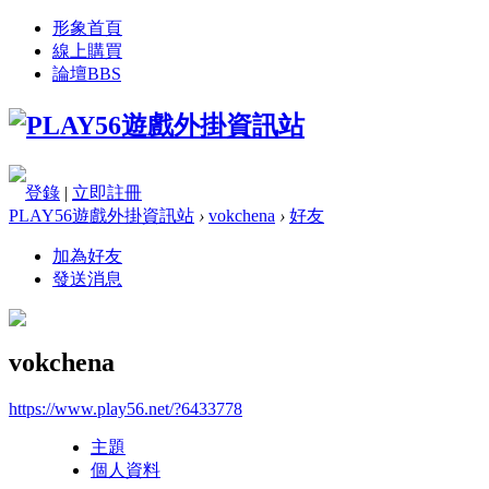
形象首頁
線上購買
論壇
BBS
登錄
|
立即註冊
PLAY56遊戲外掛資訊站
›
vokchena
›
好友
加為好友
發送消息
vokchena
https://www.play56.net/?6433778
主題
個人資料