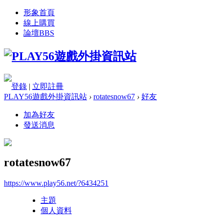
形象首頁
線上購買
論壇
BBS
登錄
|
立即註冊
PLAY56遊戲外掛資訊站
›
rotatesnow67
›
好友
加為好友
發送消息
rotatesnow67
https://www.play56.net/?6434251
主題
個人資料